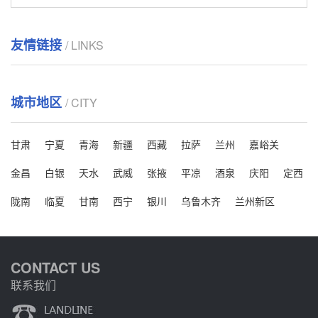
友情链接
/ LINKS
城市地区
/ CITY
甘肃
宁夏
青海
新疆
西藏
拉萨
兰州
嘉峪关
金昌
白银
天水
武威
张掖
平凉
酒泉
庆阳
定西
陇南
临夏
甘南
西宁
银川
乌鲁木齐
兰州新区
CONTACT US
联系我们