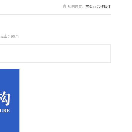
您的位置：
首页
>>
合作伙伴
点击：9071