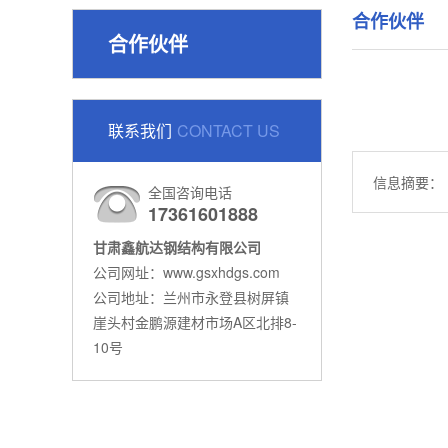
合作伙伴
合作伙伴
联系我们
CONTACT US
信息摘要：
全国咨询电话
17361601888
甘肃鑫航达钢结构有限公司
公司网址：www.gsxhdgs.com
公司地址：兰州市永登县树屏镇
崖头村金鹏源建材市场A区北排8-
10号