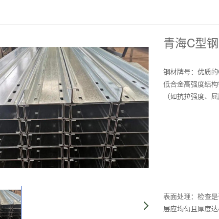
青海C型钢
钢材牌号：优质的C
低合金高强度结构
（如抗拉强度、屈
表面处理：检查是
层应均匀且厚度达