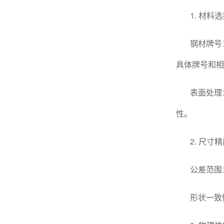
1. 材料
钢材牌号
具体牌号和相
表面处理
性。
2. 尺寸
公差范围
形状一致